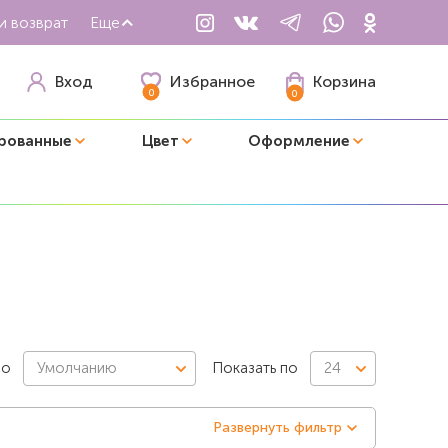
и возврат
Еще
Избранное
Вход
Корзина
0
0
рованные
Цвет
Оформление
по
Умолчанию
Показать по
24
Развернуть фильтр