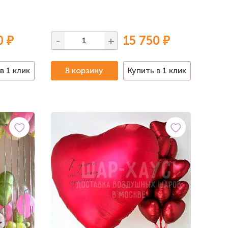
0 ₽
15 750 ₽
-
+
в 1 клик
В корзину
Купить в 1 клик