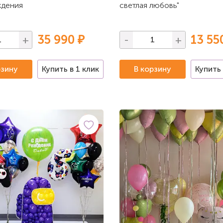
ждения
светлая любовь"
35 990 ₽
13 55
+
-
+
рзину
Купить в 1 клик
В корзину
Купить 