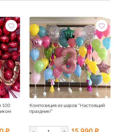
и 100
Композиция из шаров "Настоящий
диком
праздник!"
0 ₽
15 990 ₽
-
+