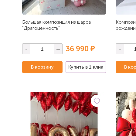
Большая композиция из шаров
Композиц
"Драгоценность"
рождени
36 990 ₽
-
+
-
В корзину
Купить в 1 клик
В ко