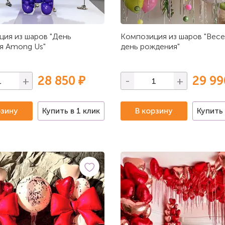
ия из шаров "День
Композиция из шаров "Вес
я Among Us"
день рождения"
28 850 ₽
29 99
+
-
+
рзину
Купить в 1 клик
В корзину
Купить 