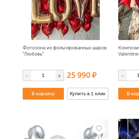
Фотозона из фольгированных шаров
Композиц
"Любовь"
Valentine
25 990 ₽
-
+
-
В корзину
Купить в 1 клик
В ко