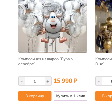
Композиция из шаров "Буба в
Композиц
серебре"
Blue"
15 990 ₽
-
+
-
В корзину
Купить в 1 клик
В ко