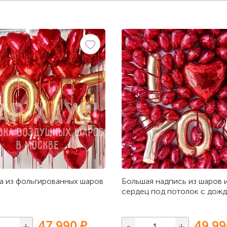
а из фольгированных шаров
Большая надпись из шаров 
сердец под потолок с дож
47 990 ₽
49 99
+
-
+