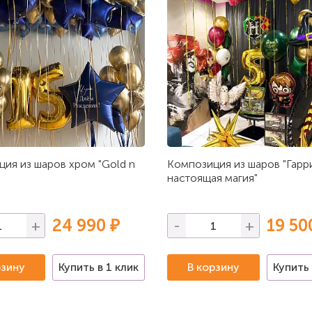
ия из шаров хром "Gold n
Композиция из шаров "Гарр
настоящая магия"
24 990 ₽
19 50
+
-
+
рзину
Купить в 1 клик
В корзину
Купить 