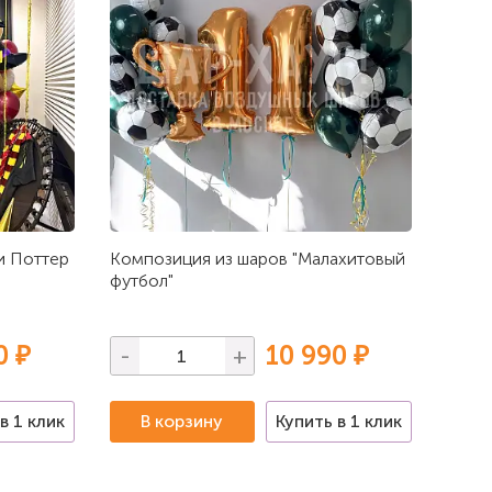
и Поттер
Композиция из шаров "Малахитовый
футбол"
0 ₽
10 990 ₽
-
+
в 1 клик
В корзину
Купить в 1 клик