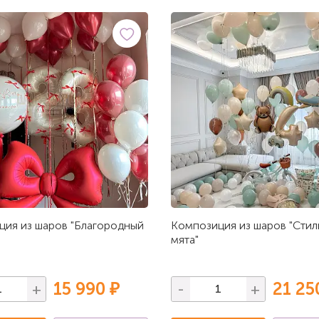
ия из шаров "Благородный
Композиция из шаров "Стил
мята"
15 990 ₽
21 25
+
-
+