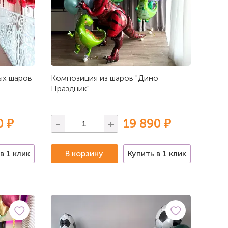
ых шаров
Композиция из шаров "Дино
Праздник"
0 ₽
19 890 ₽
-
+
в 1 клик
В корзину
Купить в 1 клик