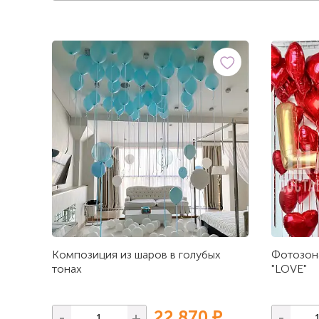
Композиция из шаров в голубых
Фотозон
тонах
"LOVE"
22 870 ₽
-
+
-