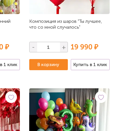
енний
Композиция из шаров "Ты лучшее,
что со мной случалось"
0 ₽
19 990 ₽
-
+
в 1 клик
В корзину
Купить в 1 клик