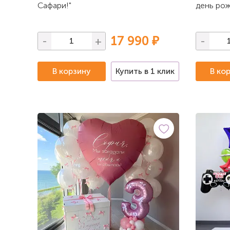
Сафари!"
день ро
17 990 ₽
-
+
-
В корзину
Купить в 1 клик
В ко