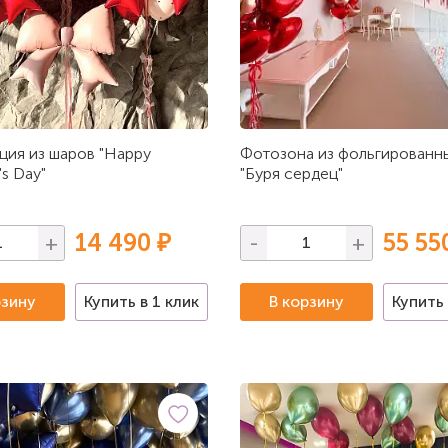
ия из шаров "Happy
Фотозона из фольгированн
's Day"
"Буря сердец"
14 490 ₽
55 55
+
-
+
рзину
Купить в 1 клик
В корзину
Купить 