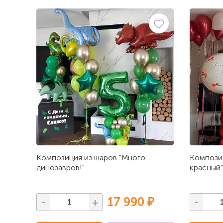
Композиция из шаров "Много
Композиц
динозавров!"
красный"
17 990 ₽
-
+
-