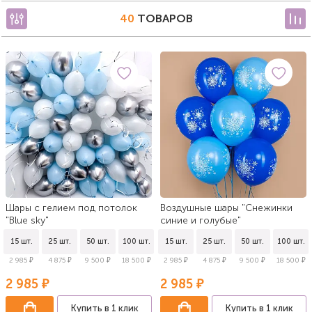
40
ТОВАРОВ
Шары с гелием под потолок
Воздушные шары "Снежинки
"Blue sky"
синие и голубые"
15 шт.
25 шт.
50 шт.
100 шт.
15 шт.
25 шт.
50 шт.
100 шт.
2 985 ₽
4 875 ₽
9 500 ₽
18 500 ₽
2 985 ₽
4 875 ₽
9 500 ₽
18 500 ₽
2 985 ₽
2 985 ₽
Купить в 1 клик
Купить в 1 клик