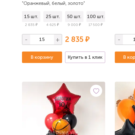
"Оранжевый, белый, золото"
15 шт.
25 шт.
50 шт.
100 шт.
2 835 ₽
4 625 ₽
9 000 ₽
17 500 ₽
2 835 ₽
-
+
-
В корзину
Купить в 1 клик
В ко