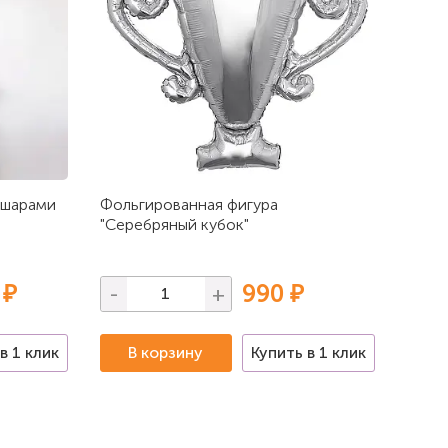
 шарами
Фольгированная фигура
"Серебряный кубок"
 ₽
990 ₽
-
+
в 1 клик
В корзину
Купить в 1 клик