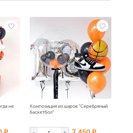
гда не
Композиция из шаров "Серебряный
баскетбол"
0 ₽
7 450 ₽
-
+