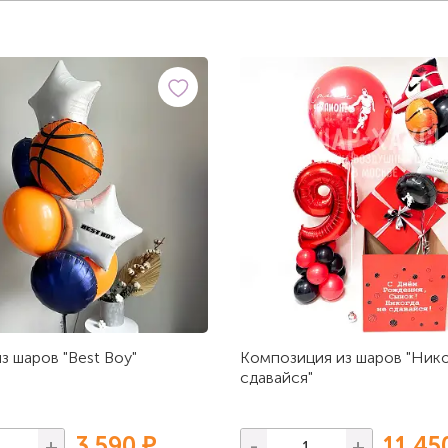
з шаров "Best Boy"
Композиция из шаров "Нико
сдавайся"
3 590 ₽
11 45
+
-
+