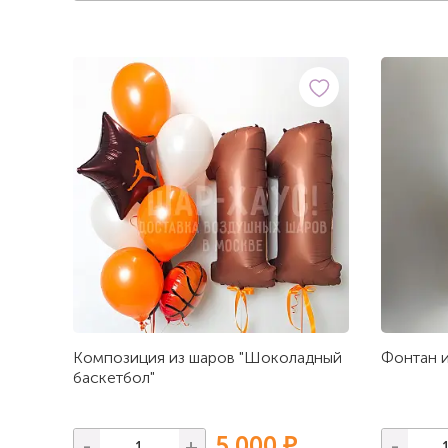
Композиция из шаров "Шоколадный
Фонтан и
баскетбол"
5 000 ₽
-
+
-