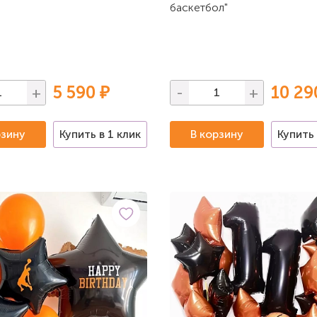
баскетбол"
5 590 ₽
10 29
+
-
+
рзину
Купить в 1 клик
В корзину
Купить 