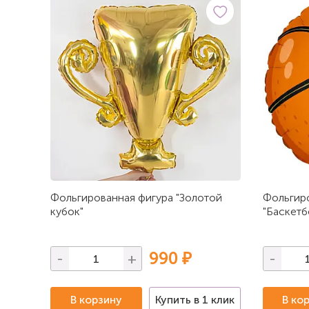
Фольгированная фигура "Золотой
Фольгир
кубок"
"Баскетб
990 ₽
-
+
-
В корзину
Купить в 1 клик
В ко