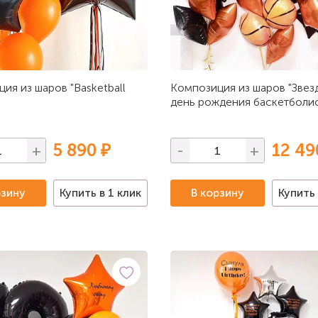
ия из шаров "Basketball
Композиция из шаров "Звез
день рождения баскетболис
5 890 ₽
12 49
+
-
+
рзину
Купить в 1 клик
В корзину
Купить 