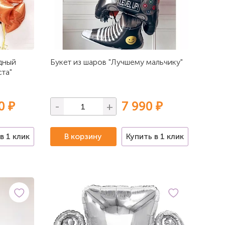
дный
Букет из шаров "Лучшему мальчику"
та"
0 ₽
7 990 ₽
-
+
в 1 клик
В корзину
Купить в 1 клик