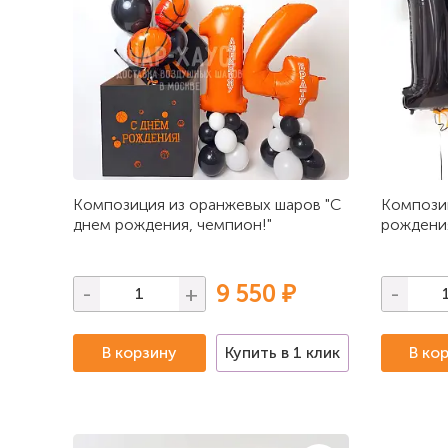
Композиция из оранжевых шаров "С
Композиц
днем рождения, чемпион!"
рождения
9 550 ₽
-
+
-
В корзину
Купить в 1 клик
В ко