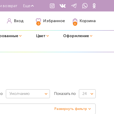
и возврат
Еще
Избранное
Вход
Корзина
0
0
рованные
Цвет
Оформление
по
Умолчанию
Показать по
24
Развернуть фильтр