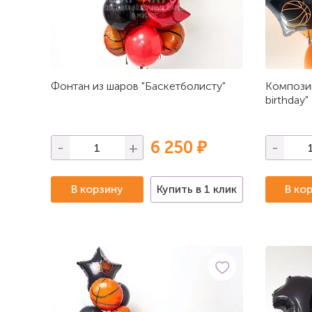
Фонтан из шаров "Баскетболисту"
Композиц
birthday"
6 250 ₽
-
+
-
В корзину
Купить в 1 клик
В ко