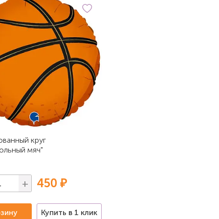
ованный круг
ольный мяч"
450 ₽
+
рзину
Купить в 1 клик