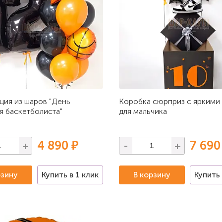
ия из шаров "День
Коробка сюрприз с яркими
 баскетболиста"
для мальчика
4 890 ₽
7 690
+
-
+
рзину
Купить в 1 клик
В корзину
Купить 