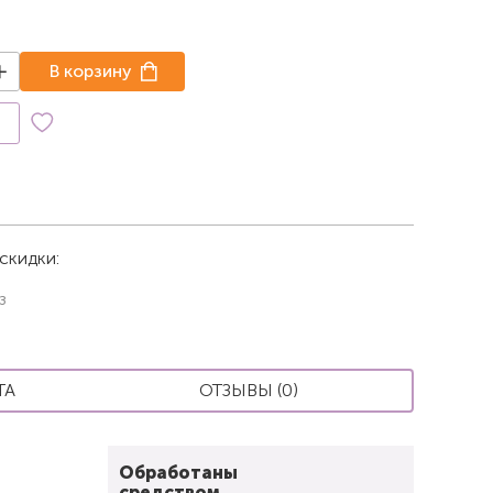
В корзину
к
скидки:
з
ТА
ОТЗЫВЫ (0)
Обработаны
средством