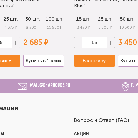
етные"
Blue"
25 шт.
50 шт.
100 шт.
15 шт.
25 шт.
50 шт.
4 375 ₽
8 500 ₽
16 500 ₽
3 450 ₽
5 500 ₽
10 500 ₽
2 685 ₽
3 450
+
-
+
рзину
Купить в 1 клик
В корзину
Купить 
mail@sharhouse.ru
г. 
МАЦИЯ
Вопрос и Ответ (FAQ)
ты
Акции