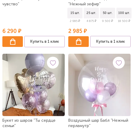
чувство"
"Нежный зефир"
15 шт.
25 шт.
50 шт.
100 шт.
2 985 ₽
4 875 ₽
9 500 ₽
18 500 ₽
6 290 ₽
2 985 ₽
Купить в 1 клик
Купить в 1 клик
Букет из шаров "Ты сердце
Воздушный шар Бабл "Нежный
семьи"
перламутр"