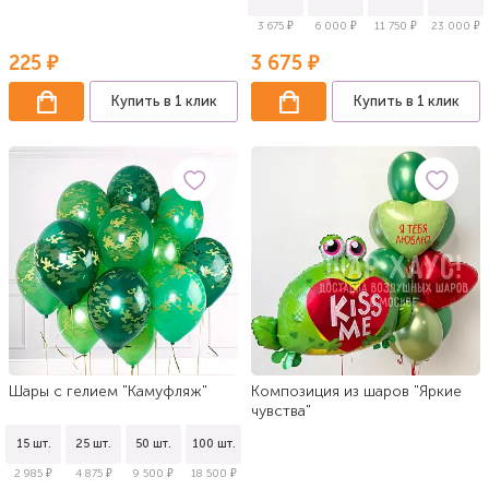
3 675 ₽
6 000 ₽
11 750 ₽
23 000 ₽
225 ₽
3 675 ₽
Купить в 1 клик
Купить в 1 клик
Шары с гелием "Камуфляж"
Композиция из шаров "Яркие
чувства"
15 шт.
25 шт.
50 шт.
100 шт.
2 985 ₽
4 875 ₽
9 500 ₽
18 500 ₽