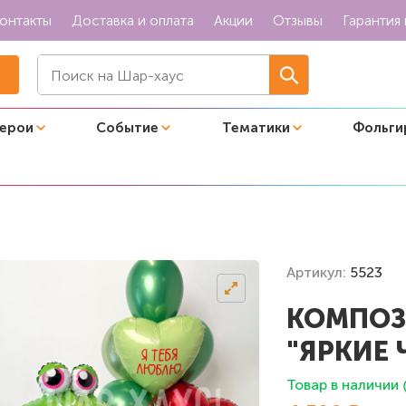
онтакты
Доставка и оплата
Акции
Отзывы
Гарантия 
герои
Событие
Тематики
Фольги
"Яркие чувства"
Артикул:
5523
КОМПОЗ
"ЯРКИЕ 
Товар в наличии