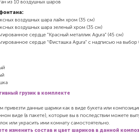
тан из 10 воздушных шаров
фонтана:
ксных воздушных шара лайм хром (35 см)
ксных воздушных шара зеленый хром (35 см)
гированное сердце "Красный металлик Agura" (45 см)
гированное сердце "Фисташка Agura" с надписью на выбор 
ый
ый
шка
ивный грузик в комплекте
 привезти данные шарики как в виде букета или композиции,
ном виде (в пакете), которые вы в последствии можете вып
лок или украсить ими комнату самостоятельно.
те изменить состав и цвет шариков в данной компо