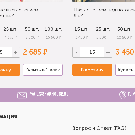
ые шары с гелием
Шары с гелием под потолок
етные"
Blue"
25 шт.
50 шт.
100 шт.
15 шт.
25 шт.
50 шт.
4 375 ₽
8 500 ₽
16 500 ₽
3 450 ₽
5 500 ₽
10 500 ₽
2 685 ₽
3 450
+
-
+
рзину
Купить в 1 клик
В корзину
Купить 
mail@sharhouse.ru
г. 
МАЦИЯ
Вопрос и Ответ (FAQ)