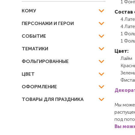
1 Фон
КОМУ
Состав 
4 Лате
ПЕРСОНАЖИ И ГЕРОИ
4 Лате
1 Фоль
СОБЫТИЕ
1 Фоль
ТЕМАТИКИ
Цвет:
Лайм
ФОЛЬГИРОВАННЫЕ
Красн
Зелен
ЦВЕТ
Фиста
ОФОРМЛЕНИЕ
Декорат
ТОВАРЫ ДЛЯ ПРАЗДНИКА
Мы можем
распущен
под пото
Вы може