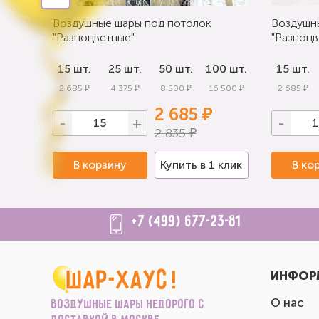
Воздушные шары под потолок
Воздушн
"Разноцветные"
"Разноцв
0 шт.
15 шт.
25 шт.
50 шт.
100 шт.
15 шт.
 000 ₽
2 685 ₽
4 375 ₽
8 500 ₽
16 500 ₽
2 685 ₽
2 685 ₽
-
+
-
2 835 ₽
 клик
В корзину
Купить в 1 клик
В ко
+7 (499) 677-23-81
ИНФОР
О нас
Воздушные шары недорого с