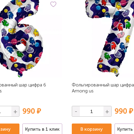
ованный шар цифра 6
Фольгированный шар цифра
s
Among us
990 ₽
990 ₽
+
-
+
рзину
Купить в 1 клик
В корзину
Купить 