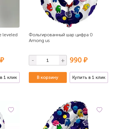
 leveled
Фольгированный шар цифра 0
Among us
 ₽
990 ₽
-
+
в 1 клик
В корзину
Купить в 1 клик