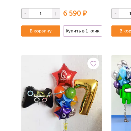
6 590 ₽
-
+
-
В корзину
Купить в 1 клик
В ко