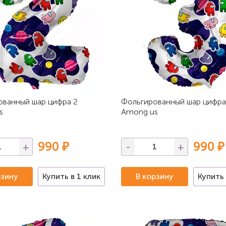
ованный шар цифра 2
Фольгированный шар цифра
s
Among us
990 ₽
990 ₽
+
-
+
рзину
Купить в 1 клик
В корзину
Купить 