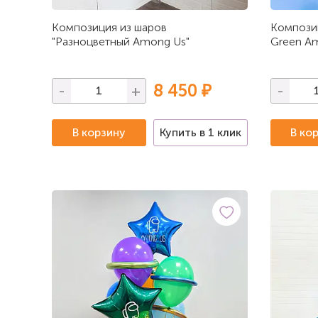
Композиция из шаров
Композиц
"Разноцветный Among Us"
Green Am
8 450 ₽
-
+
-
В корзину
Купить в 1 клик
В ко