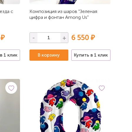
езда с
Композиция из шаров "Зеленая
цифра и фонтан Among Us"
 ₽
6 550 ₽
-
+
в 1 клик
В корзину
Купить в 1 клик