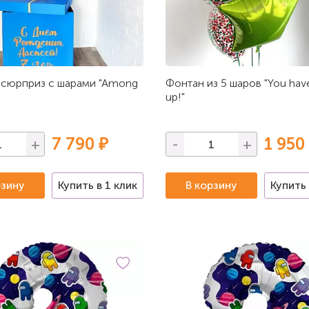
 сюрприз с шарами "Among
Фонтан из 5 шаров "You have
up!"
7 790 ₽
1 950
+
-
+
рзину
Купить в 1 клик
В корзину
Купить 