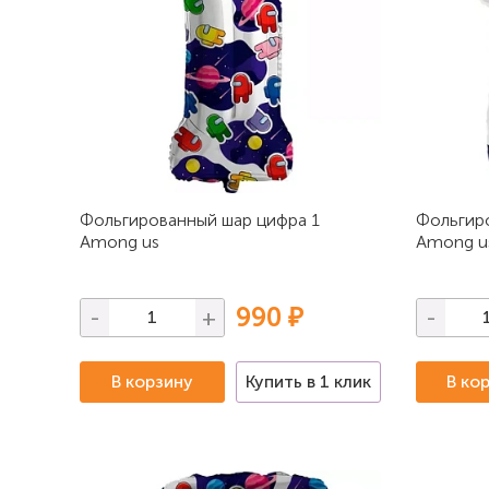
Фольгированный шар цифра 1
Фольгир
Among us
Among u
990 ₽
-
+
-
В корзину
Купить в 1 клик
В ко