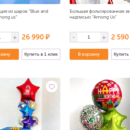
ия из шаров "Blue and
Большая фольгированная зв
ong us"
надписью "Among Us"
26 990 ₽
2 590
+
-
+
рзину
Купить в 1 клик
В корзину
Купить 