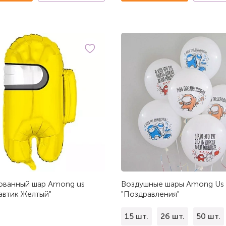
ованный шар Among us
Воздушные шары Among Us
автик Желтый"
"Поздравления"
15 шт.
26 шт.
50 шт.