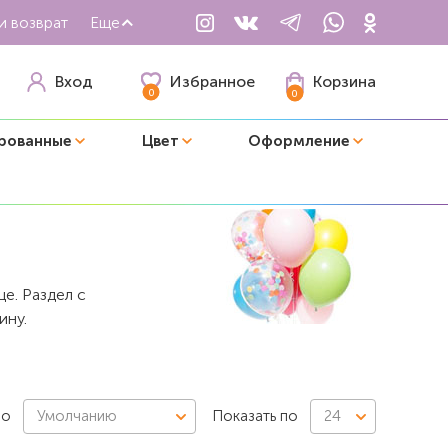
и возврат
Еще
Избранное
Вход
Корзина
0
0
рованные
Цвет
Оформление
е. Раздел с
ину.
по
Умолчанию
Показать по
24