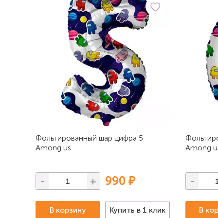
Фольгированный шар цифра 5
Фольгир
Among us
Among u
990 ₽
-
+
-
В корзину
Купить в 1 клик
В ко