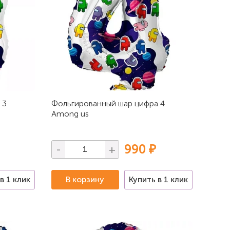
 3
Фольгированный шар цифра 4
Among us
990 ₽
-
+
в 1 клик
В корзину
Купить в 1 клик