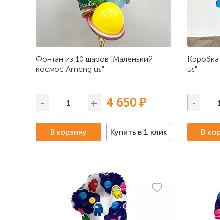
Фонтан из 10 шаров "Маленький
Коробка
космос Among us"
us"
4 650 ₽
-
+
-
В корзину
Купить в 1 клик
В ко