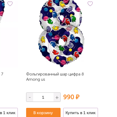
 7
Фольгированный шар цифра 8
Among us
990 ₽
-
+
в 1 клик
В корзину
Купить в 1 клик