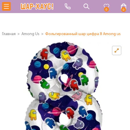
0
0
Главная
Among Us
Фольгированный шар цифра 8 Among us