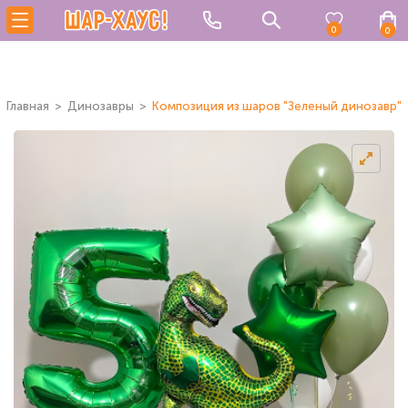
0
0
Главная
Динозавры
Композиция из шаров "Зеленый динозавр"