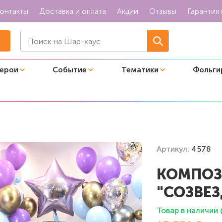
онтакты
Доставка и оплата
Акции
Отзывы
Гарантия 
герои
Событие
Тематики
Фольги
Созвездие"
Артикул:
4578
КОМПОЗ
"СОЗВЕЗ
Товар в наличии