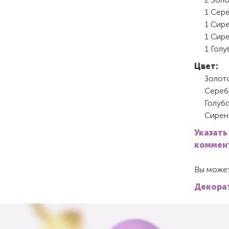
1 Сере
1 Сире
1 Сире
1 Голу
Цвет:
Золот
Сереб
Голуб
Сирен
Указать
коммент
Вы может
Декорат