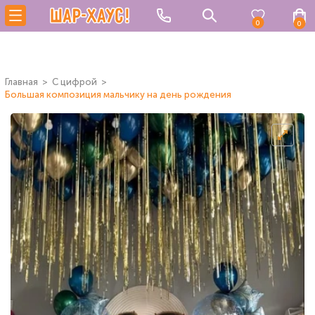
0
0
Главная
C цифрой
Большая композиция мальчику на день рождения