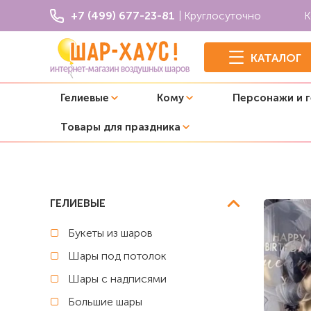
+7 (499) 677-23-81
| Круглосуточно
К
КАТАЛОГ
Гелиевые
Кому
Персонажи и 
Товары для праздника
Главная
C цифрой
Композиция из шаров "True black"
ГЕЛИЕВЫЕ
Букеты из шаров
Шары под потолок
Шары с надписями
Большие шары