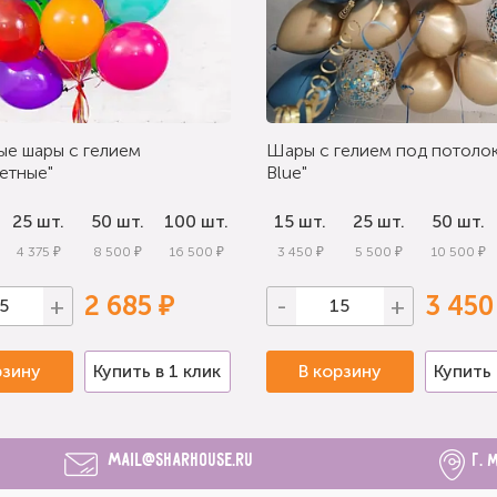
ые шары с гелием
Шары с гелием под потолок
етные"
Blue"
25 шт.
50 шт.
100 шт.
15 шт.
25 шт.
50 шт.
4 375 ₽
8 500 ₽
16 500 ₽
3 450 ₽
5 500 ₽
10 500 ₽
2 685 ₽
3 450
+
-
+
рзину
Купить в 1 клик
В корзину
Купить 
mail@sharhouse.ru
г. 