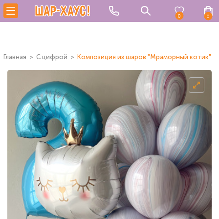
0
0
Главная
C цифрой
Композиция из шаров "Мраморный котик"