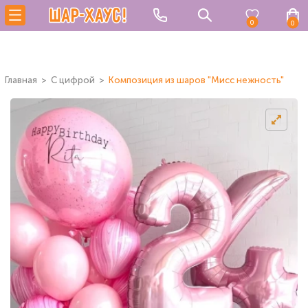
0
0
Главная
C цифрой
Композиция из шаров "Мисс нежность"