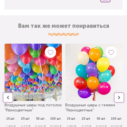
Вам так же может понравиться
Воздушные шары под потолок
Воздушные шары с гелием
"Разноцветные"
"Разноцветные"
.
15 шт.
25 шт.
50 шт.
100 шт.
15 шт.
25 шт.
50 шт.
100 шт.
₽
2 685 ₽
4 375 ₽
8 500 ₽
16 500 ₽
2 685 ₽
4 375 ₽
8 500 ₽
16 500 ₽