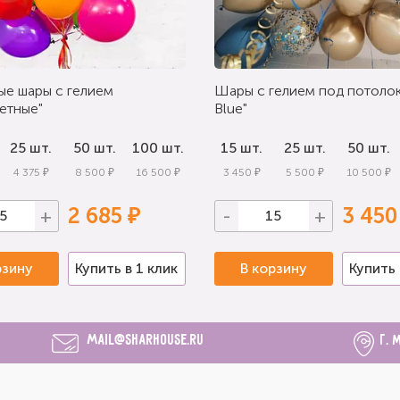
ые шары с гелием
Шары с гелием под потолок
етные"
Blue"
25 шт.
50 шт.
100 шт.
15 шт.
25 шт.
50 шт.
4 375 ₽
8 500 ₽
16 500 ₽
3 450 ₽
5 500 ₽
10 500 ₽
2 685 ₽
3 450
+
-
+
рзину
Купить в 1 клик
В корзину
Купить 
mail@sharhouse.ru
г. 