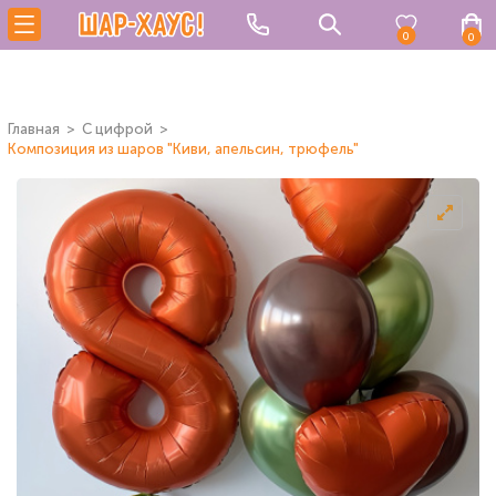
0
0
Главная
C цифрой
Композиция из шаров "Киви, апельсин, трюфель"