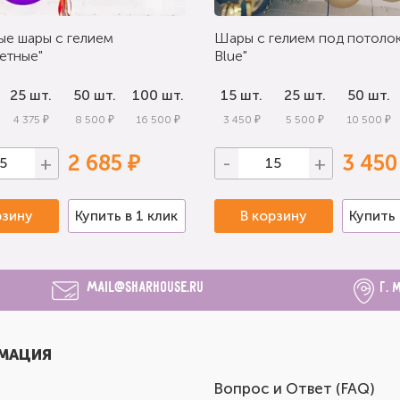
ые шары с гелием
Шары с гелием под потолок
етные"
Blue"
25 шт.
50 шт.
100 шт.
15 шт.
25 шт.
50 шт.
4 375 ₽
8 500 ₽
16 500 ₽
3 450 ₽
5 500 ₽
10 500 ₽
2 685 ₽
3 450
+
-
+
рзину
Купить в 1 клик
В корзину
Купить 
mail@sharhouse.ru
г. 
МАЦИЯ
Вопрос и Ответ (FAQ)