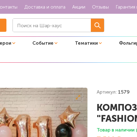
онтакты
Доставка и оплата
Акции
Отзывы
Гарантия 
герои
Событие
Тематики
Фольги
se"
Артикул:
1579
КОМПОЗ
"FASHIO
Товар в наличии