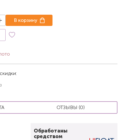
В корзину
к
лото
скидки:
з
ТА
ОТЗЫВЫ (0)
Обработаны
средством