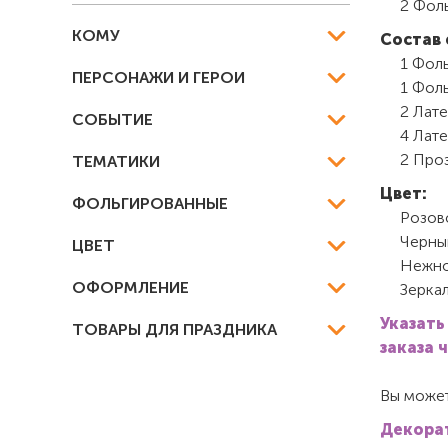
2 Фол
КОМУ
Состав 
1 Фоль
ПЕРСОНАЖИ И ГЕРОИ
1 Фол
2 Лате
СОБЫТИЕ
4 Лате
2 Проз
ТЕМАТИКИ
Цвет:
ФОЛЬГИРОВАННЫЕ
Розов
Черны
ЦВЕТ
Нежно
ОФОРМЛЕНИЕ
Зерка
Указать
ТОВАРЫ ДЛЯ ПРАЗДНИКА
заказа 
Вы может
Декорат