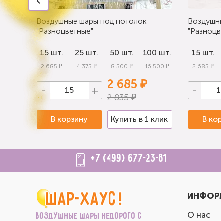
Воздушные шары под потолок
Воздушн
"Разноцветные"
"Разноцв
0 шт.
15 шт.
25 шт.
50 шт.
100 шт.
15 шт.
 000 ₽
2 685 ₽
4 375 ₽
8 500 ₽
16 500 ₽
2 685 ₽
2 685 ₽
-
+
-
2 835 ₽
 клик
В корзину
Купить в 1 клик
В ко
+7 (499) 677-23-81
ИНФОР
О нас
Воздушные шары недорого с