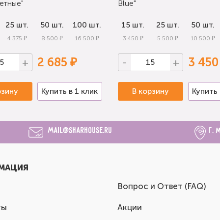
етные"
Blue"
25 шт.
50 шт.
100 шт.
15 шт.
25 шт.
50 шт.
4 375 ₽
8 500 ₽
16 500 ₽
3 450 ₽
5 500 ₽
10 500 ₽
2 685 ₽
3 450
+
-
+
рзину
Купить в 1 клик
В корзину
Купить 
mail@sharhouse.ru
г. 
МАЦИЯ
Вопрос и Ответ (FAQ)
ты
Акции