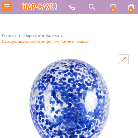
0
0
Главная
Шары с конфетти
Воздушный шар с конфетти "Синие тишью"