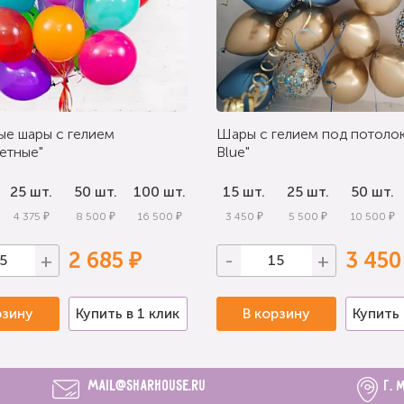
ые шары с гелием
Шары с гелием под потолок
етные"
Blue"
25 шт.
50 шт.
100 шт.
15 шт.
25 шт.
50 шт.
4 375 ₽
8 500 ₽
16 500 ₽
3 450 ₽
5 500 ₽
10 500 ₽
2 685 ₽
3 450
+
-
+
рзину
Купить в 1 клик
В корзину
Купить 
mail@sharhouse.ru
г. 