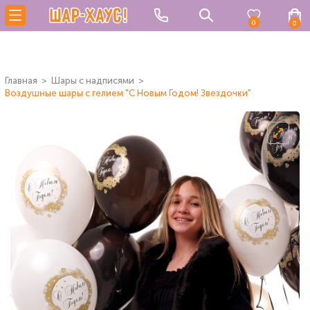
0
0
Главная
Шары с надписями
Воздушные шары с гелием "С Новым Годом! Звездочки"