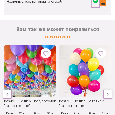
Наличные, карты, оплата онлайн
Вам так же может понравиться
Воздушные шары под потолок
Воздушные шары с гелием
"Разноцветные"
"Разноцветные"
.
15 шт.
25 шт.
50 шт.
100 шт.
15 шт.
25 шт.
50 шт.
100 шт.