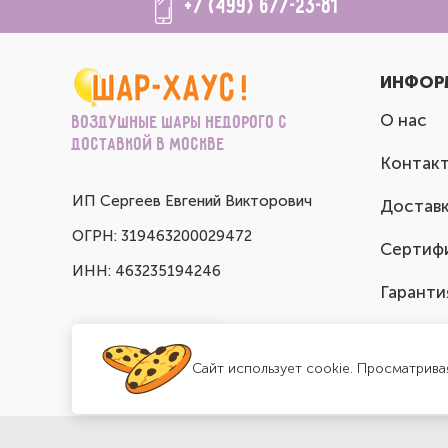
+7 (499) 677-23-81
ИНФОР
О нас
Воздушные шары недорого с
доставкой в Москве
Контак
ИП Сергеев Евгений Викторович
Доставк
ОГРН: 319463200029472
Сертиф
ИНН: 463235194246
Гаранти
Сайт использует cookie. Просматрива