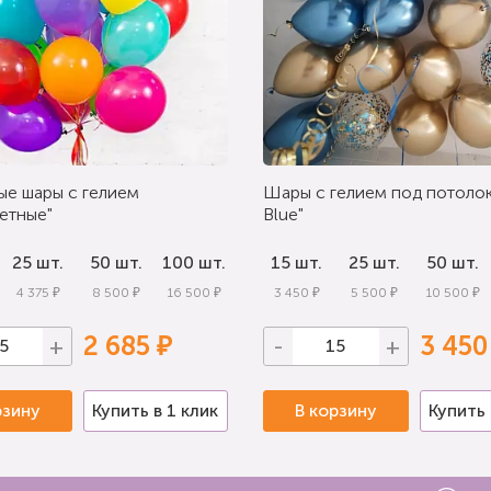
ые шары с гелием
Шары с гелием под потолок
етные"
Blue"
25 шт.
50 шт.
100 шт.
15 шт.
25 шт.
50 шт.
4 375 ₽
8 500 ₽
16 500 ₽
3 450 ₽
5 500 ₽
10 500 ₽
2 685 ₽
3 450
+
-
+
рзину
Купить в 1 клик
В корзину
Купить 