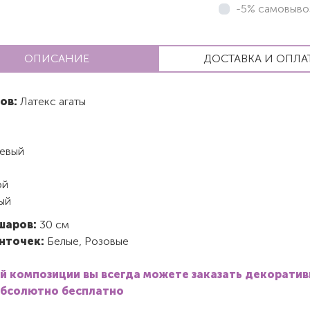
-5% самовыво
ОПИСАНИЕ
ДОСТАВКА И ОПЛА
ов:
Латекс агаты
евый
ой
ый
шаров:
30 см
нточек:
Белые, Розовые
й композиции вы всегда можете заказать декорати
абсолютно бесплатно