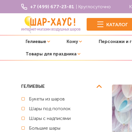
+7 (499) 677-23-81
| Круглосуточно
К
КАТАЛОГ
Гелиевые
Кому
Персонажи и 
Товары для праздника
Главная
Шары Агаты
Шары с гелием под потолок "Ага
ГЕЛИЕВЫЕ
Букеты из шаров
Шары под потолок
Шары с надписями
Большие шары