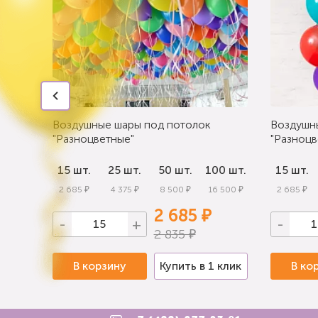
Воздушные шары под потолок
Воздушн
"Разноцветные"
"Разноцв
0 шт.
15 шт.
25 шт.
50 шт.
100 шт.
15 шт.
 000 ₽
2 685 ₽
4 375 ₽
8 500 ₽
16 500 ₽
2 685 ₽
2 685 ₽
-
+
-
2 835 ₽
 клик
В корзину
Купить в 1 клик
В ко