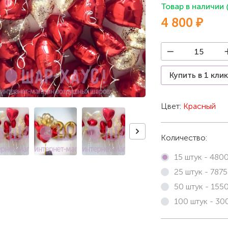
Товар в наличии
4 800 ₽
Купить в 1 кли
Цвет:
Красный
Количество:
15 штук -
480
25 штук -
7875
50 штук -
155
100 штук -
30