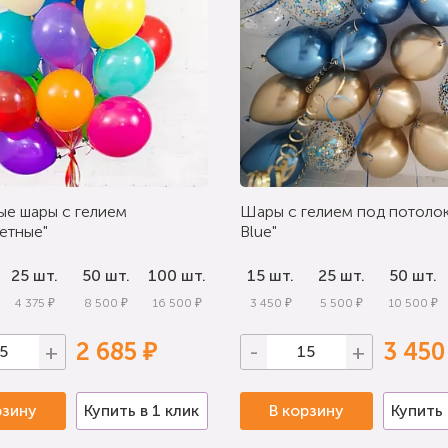
ые шары с гелием
Шары с гелием под потолок
етные"
Blue"
25 шт.
50 шт.
100 шт.
15 шт.
25 шт.
50 шт.
4 375 ₽
8 500 ₽
16 500 ₽
3 450 ₽
5 500 ₽
10 500 ₽
2 685 ₽
3 450
+
-
+
рзину
Купить в 1 клик
В корзину
Купить 