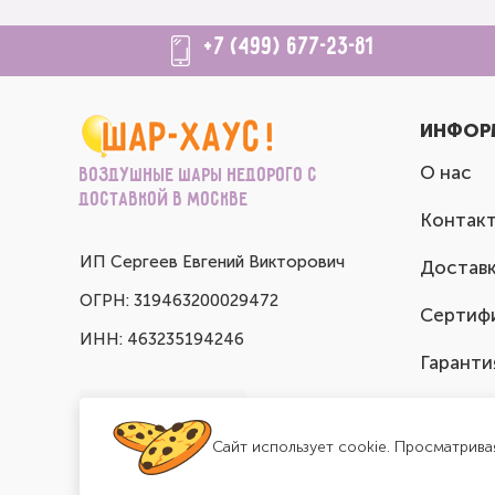
+7 (499) 677-23-81
ИНФОР
О нас
Воздушные шары недорого с
доставкой в Москве
Контак
ИП Сергеев Евгений Викторович
Доставк
ОГРН: 319463200029472
Сертиф
ИНН: 463235194246
Гаранти
Сайт использует cookie. Просматрива