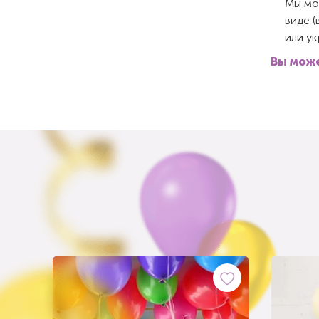
Мы мож
виде (
или у
Вы може