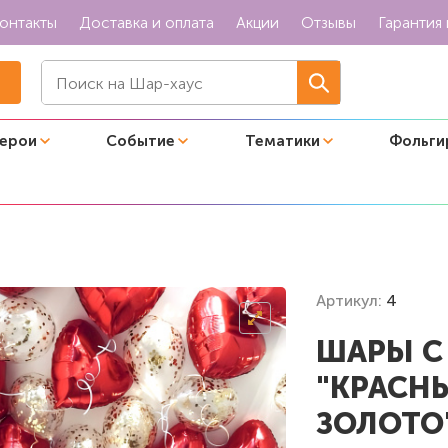
онтакты
Доставка и оплата
Акции
Отзывы
Гарантия 
герои
Событие
Тематики
Фольги
лок "Красные сердца и конфетти золото"
Артикул:
4
ШАРЫ С
"КРАСН
ЗОЛОТО