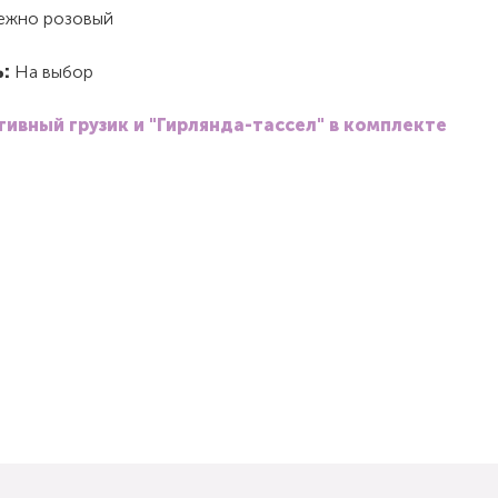
ежно розовый
ь:
На выбор
ивный грузик и "Гирлянда-тассел" в комплекте