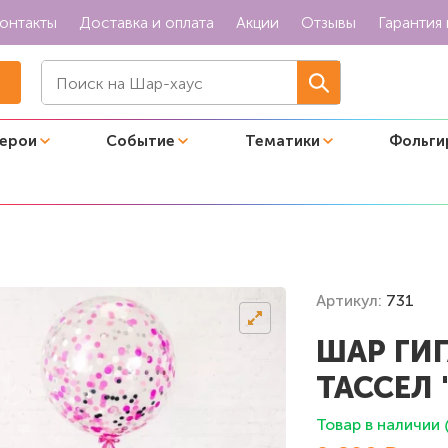
онтакты
Доставка и оплата
Акции
Отзывы
Гарантия 
герои
Событие
Тематики
Фольги
сел "Загадка"
Артикул:
731
ШАР ГИ
ТАССЕЛ 
Товар в наличии