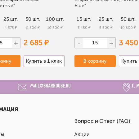
етные"
Blue"
25 шт.
50 шт.
100 шт.
15 шт.
25 шт.
50 шт.
4 375 ₽
8 500 ₽
16 500 ₽
3 450 ₽
5 500 ₽
10 500 ₽
2 685 ₽
3 450
+
-
+
рзину
Купить в 1 клик
В корзину
Купить 
mail@sharhouse.ru
г. 
МАЦИЯ
Вопрос и Ответ (FAQ)
ты
Акции