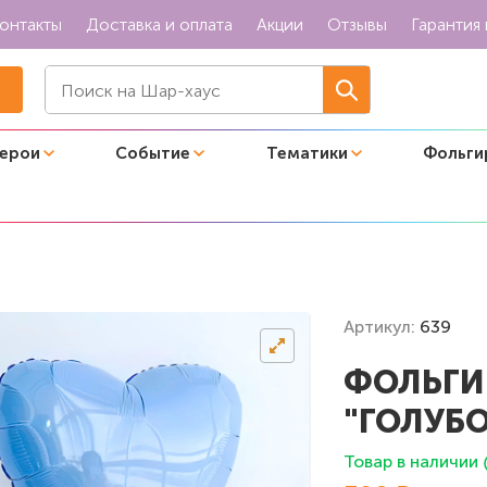
онтакты
Доставка и оплата
Акции
Отзывы
Гарантия 
герои
Событие
Тематики
Фольги
рдце "Голубой пастель"
Артикул:
639
ФОЛЬГИ
"ГОЛУБО
Товар в наличии