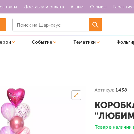
онтакты
Доставка и оплата
Акции
Отзывы
Гарантия 
герои
Событие
Тематики
Фольги
з с шарами "Любимой"
Артикул:
1438
КОРОБК
"ЛЮБИМ
Товар в наличии