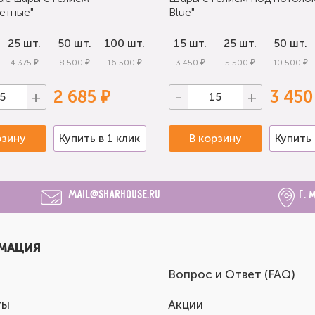
етные"
Blue"
25 шт.
50 шт.
100 шт.
15 шт.
25 шт.
50 шт.
4 375 ₽
8 500 ₽
16 500 ₽
3 450 ₽
5 500 ₽
10 500 ₽
2 685 ₽
3 450
+
-
+
рзину
Купить в 1 клик
В корзину
Купить 
mail@sharhouse.ru
г. 
МАЦИЯ
Вопрос и Ответ (FAQ)
ты
Акции