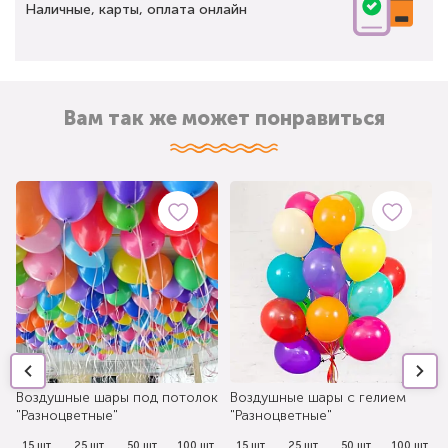
Наличные, карты, оплата онлайн
Вам так же может понравиться
Воздушные шары под потолок
Воздушные шары с гелием
"Разноцветные"
"Разноцветные"
.
15 шт.
25 шт.
50 шт.
100 шт.
15 шт.
25 шт.
50 шт.
100 шт.