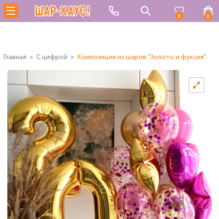
0
0
Главная
C цифрой
Композиция из шаров "Золото и фуксия"