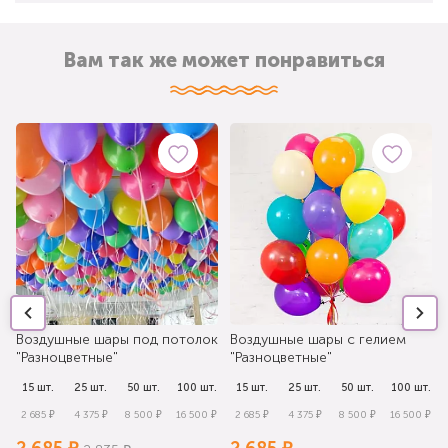
Вам так же может понравиться
Воздушные шары под потолок
Воздушные шары с гелием
"Разноцветные"
"Разноцветные"
.
15 шт.
25 шт.
50 шт.
100 шт.
15 шт.
25 шт.
50 шт.
100 шт.
₽
2 685 ₽
4 375 ₽
8 500 ₽
16 500 ₽
2 685 ₽
4 375 ₽
8 500 ₽
16 500 ₽