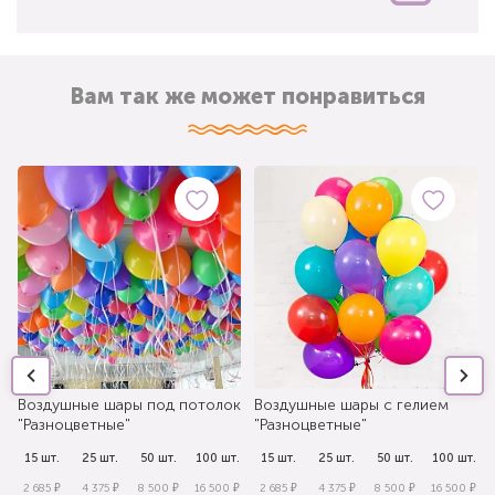
Вам так же может понравиться
Воздушные шары под потолок
Воздушные шары с гелием
"Разноцветные"
"Разноцветные"
.
15 шт.
25 шт.
50 шт.
100 шт.
15 шт.
25 шт.
50 шт.
100 шт.
₽
2 685 ₽
4 375 ₽
8 500 ₽
16 500 ₽
2 685 ₽
4 375 ₽
8 500 ₽
16 500 ₽