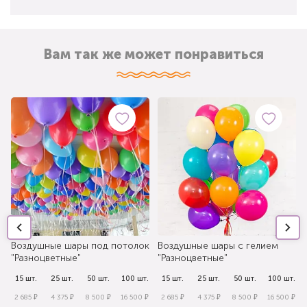
Вам так же может понравиться
Воздушные шары под потолок
Воздушные шары с гелием
"Разноцветные"
"Разноцветные"
.
15 шт.
25 шт.
50 шт.
100 шт.
15 шт.
25 шт.
50 шт.
100 шт.
₽
2 685 ₽
4 375 ₽
8 500 ₽
16 500 ₽
2 685 ₽
4 375 ₽
8 500 ₽
16 500 ₽