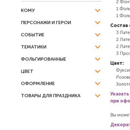
2 Фон
1 Фоль
КОМУ
1 Фоль
ПЕРСОНАЖИ И ГЕРОИ
Состав 
3 Лате
СОБЫТИЕ
2 Лате
2 Лате
ТЕМАТИКИ
3 Проз
ФОЛЬГИРОВАННЫЕ
Цвет:
Фукси
ЦВЕТ
Розов
ОФОРМЛЕНИЕ
Золот
Указать
ТОВАРЫ ДЛЯ ПРАЗДНИКА
при офо
Вы может
Декорат