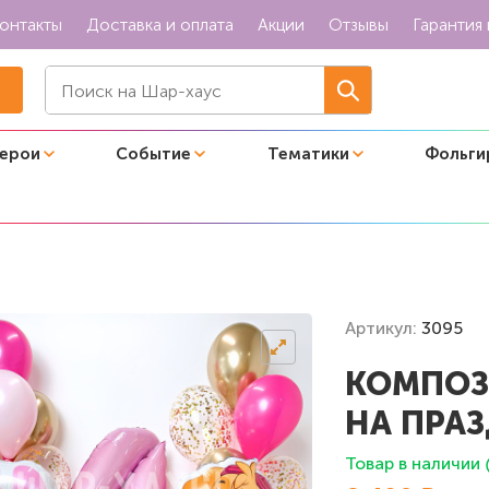
онтакты
Доставка и оплата
Акции
Отзывы
Гарантия 
герои
Событие
Тематики
Фольги
азднике"
Артикул:
3095
КОМПОЗ
НА ПРА
Товар в наличии