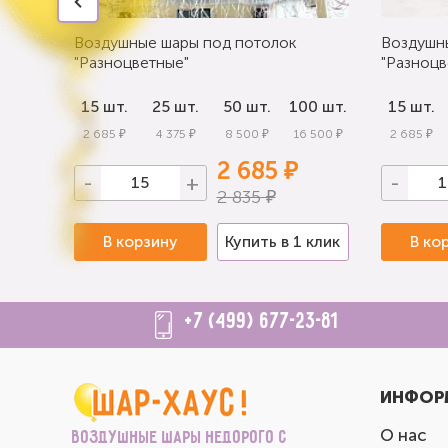
Воздушные шары под потолок
Воздушн
"Разноцветные"
"Разноцв
0 шт.
15 шт.
25 шт.
50 шт.
100 шт.
15 шт.
 000 ₽
2 685 ₽
4 375 ₽
8 500 ₽
16 500 ₽
2 685 ₽
2 685 ₽
-
+
-
2 835 ₽
 клик
В корзину
Купить в 1 клик
В ко
+7 (499) 677-23-81
ИНФОР
О нас
Воздушные шары недорого с