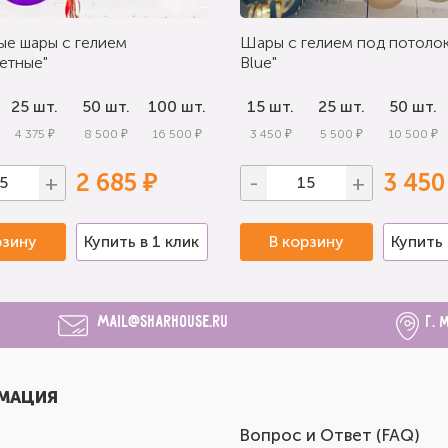
ые шары с гелием
Шары с гелием под потолок
етные"
Blue"
25 шт.
50 шт.
100 шт.
15 шт.
25 шт.
50 шт.
4 375 ₽
8 500 ₽
16 500 ₽
3 450 ₽
5 500 ₽
10 500 ₽
2 685 ₽
3 450
+
-
+
рзину
Купить в 1 клик
В корзину
Купить 
mail@sharhouse.ru
г. 
МАЦИЯ
Вопрос и Ответ (FAQ)