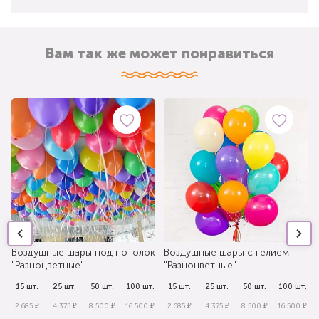
Вам так же может понравиться
Воздушные шары под потолок
Воздушные шары с гелием
"Разноцветные"
"Разноцветные"
.
15 шт.
25 шт.
50 шт.
100 шт.
15 шт.
25 шт.
50 шт.
100 шт.
₽
2 685 ₽
4 375 ₽
8 500 ₽
16 500 ₽
2 685 ₽
4 375 ₽
8 500 ₽
16 500 ₽