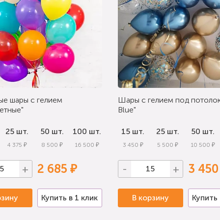
ые шары с гелием
Шары с гелием под потолок
етные"
Blue"
25 шт.
50 шт.
100 шт.
15 шт.
25 шт.
50 шт.
4 375 ₽
8 500 ₽
16 500 ₽
3 450 ₽
5 500 ₽
10 500 ₽
2 685 ₽
3 450
+
-
+
рзину
Купить в 1 клик
В корзину
Купить 