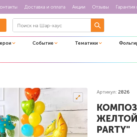
онтакты
Доставка и оплата
Акции
Отзывы
Гарантия 
герои
Событие
Тематики
Фольги
оробкой "Dino Party"
Артикул:
2826
КОМПОЗ
ЖЕЛТОЙ
PARTY"