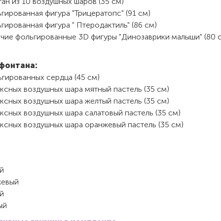
ан из 10 воздушных шаров (35 см)
гированная фигура "Трицератопс" (91 см)
гированная фигура " Птеродактиль" (86 см)
ячие фольгированные 3D фигуры "Динозаврики малыши" (80 
фонтана:
гированных сердца (45 см)
ксных воздушных шара мятный пастель (35 см)
ксных воздушных шара желтый пастель (35 см)
ксных воздушных шара салатовый пастель (35 см)
ксных воздушных шара оранжевый пастель (35 см)
й
евый
ый
ый