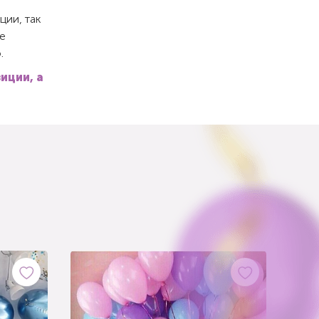
ции, так
е
.
иции, а