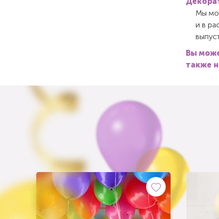
Декорат
Мы мож
и в ра
выпуст
Вы може
также н