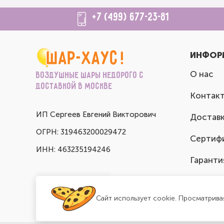
+7 (499) 677-23-81
ИНФОР
О нас
Воздушные шары недорого с
доставкой в Москве
Контак
ИП Сергеев Евгений Викторович
Доставк
ОГРН: 319463200029472
Сертиф
ИНН: 463235194246
Гаранти
Сайт использует cookie. Просматрива