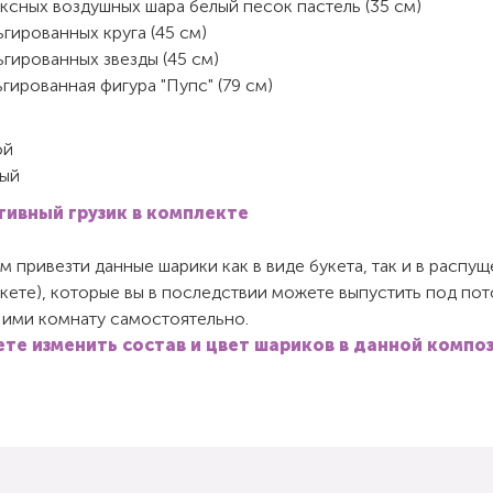
ксных воздушных шара белый песок пастель (35 см)
гированных круга (45 см)
гированных звезды (45 см)
гированная фигура "Пупс" (79 см)
ой
ый
ивный грузик в комплекте
 привезти данные шарики как в виде букета, так и в распу
акете), которые вы в последствии можете выпустить под пот
 ими комнату самостоятельно.
те изменить состав и цвет шариков в данной компо