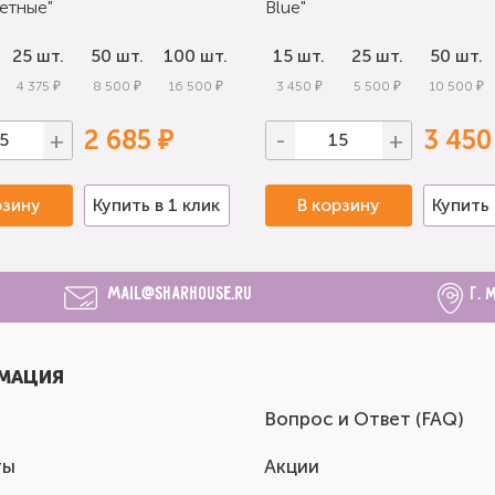
етные"
Blue"
25 шт.
50 шт.
100 шт.
15 шт.
25 шт.
50 шт.
4 375 ₽
8 500 ₽
16 500 ₽
3 450 ₽
5 500 ₽
10 500 ₽
2 685 ₽
3 450
+
-
+
рзину
Купить в 1 клик
В корзину
Купить 
mail@sharhouse.ru
г. 
МАЦИЯ
Вопрос и Ответ (FAQ)
ты
Акции