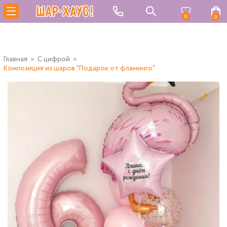
0
0
Главная
C цифрой
Композиция из шаров "Подарок от фламинго"