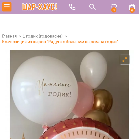
0
0
Главная
1 годик (годовасие)
Композиция из шаров "Радуга с большим шаром на годик"