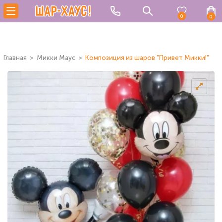
0
0
Главная
Микки Маус
Композиция из шаров "Привет Микки!"