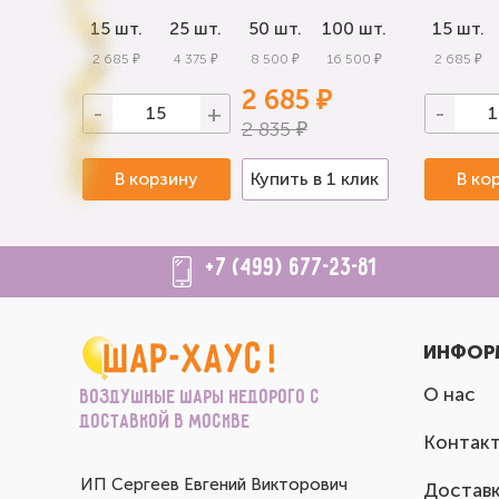
0 шт.
15 шт.
25 шт.
50 шт.
100 шт.
15 шт.
 000 ₽
2 685 ₽
4 375 ₽
8 500 ₽
16 500 ₽
2 685 ₽
2 685 ₽
-
+
-
2 835 ₽
 клик
В корзину
Купить в 1 клик
В ко
+7 (499) 677-23-81
ИНФОР
О нас
Воздушные шары недорого с
доставкой в Москве
Контак
ИП Сергеев Евгений Викторович
Доставк