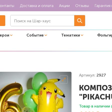
онтакты
Доставка и оплата
Акции
Отзывы
Гарантия 
герои
Событие
Тематики
Фольги
een"
Артикул:
2927
КОМПОЗ
"PIKACH
Товар в наличии