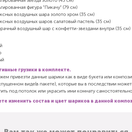
гированная звезда золото (45 см)
гированная фигура "Пикачу" (79 см)
ксных воздушных шара золото хром (35 см)
ксных воздушных шаров салатовый пастель (35 см)
рачный воздушный шар с конфетти-звездами внутри (35 см)
й
о
ый
ивные грузики в комплекте.
ем привезти данные шарики как в виде букета или компози
спущенном виде(в пакете), которые вы в последствии может
ить под потолок или украсить ими комнату самостоятельно
те изменить состав и цвет шариков в данной компо