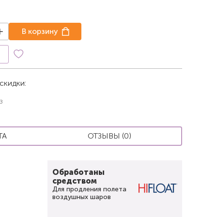
В корзину
к
скидки:
з
ТА
ОТЗЫВЫ (0)
Обработаны
средством
Для продления полета
воздушных шаров