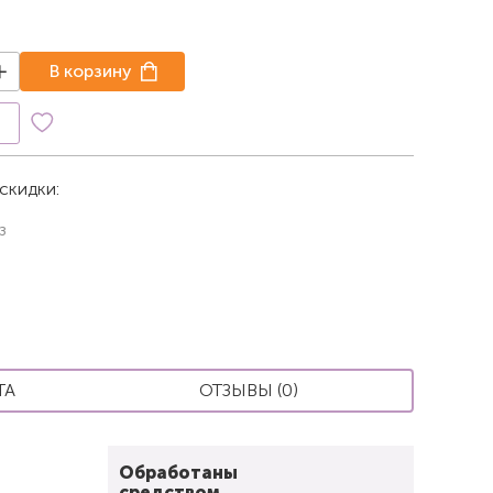
В корзину
к
скидки:
з
ТА
ОТЗЫВЫ (0)
Обработаны
средством