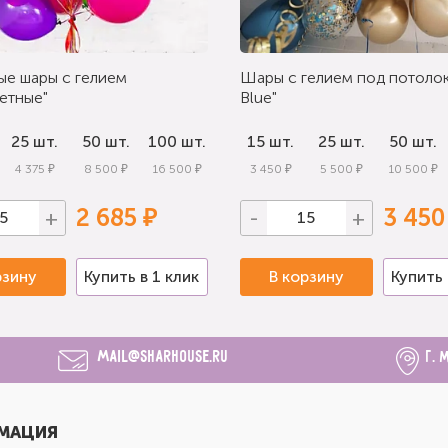
ые шары с гелием
Шары с гелием под потолок
етные"
Blue"
25 шт.
50 шт.
100 шт.
15 шт.
25 шт.
50 шт.
4 375 ₽
8 500 ₽
16 500 ₽
3 450 ₽
5 500 ₽
10 500 ₽
2 685 ₽
3 450
+
-
+
рзину
Купить в 1 клик
В корзину
Купить 
mail@sharhouse.ru
г. 
МАЦИЯ