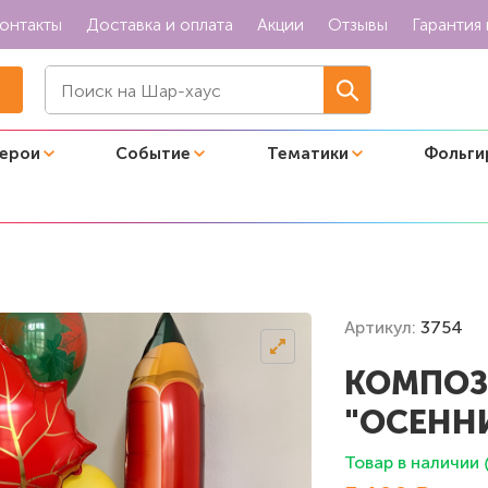
онтакты
Доставка и оплата
Акции
Отзывы
Гарантия 
герои
Событие
Тематики
Фольги
ров "Осенний комплект"
Артикул:
3754
КОМПОЗ
"ОСЕНН
Товар в наличии