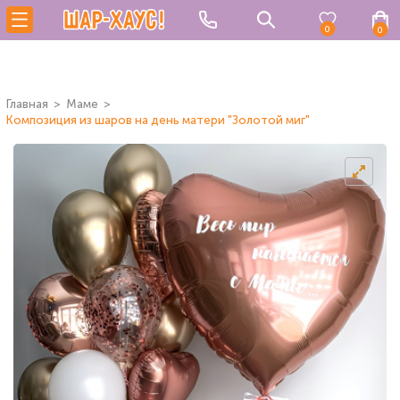
0
0
Главная
Маме
Композиция из шаров на день матери "Золотой миг"