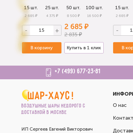
0 шт.
15 шт.
25 шт.
50 шт.
100 шт.
15 шт.
 000 ₽
2 685 ₽
4 375 ₽
8 500 ₽
16 500 ₽
2 685 ₽
2 685 ₽
-
+
-
2 835 ₽
 клик
В корзину
Купить в 1 клик
В ко
+7 (499) 677-23-81
ИНФОР
О нас
Воздушные шары недорого с
доставкой в Москве
Контак
ИП Сергеев Евгений Викторович
Доставк