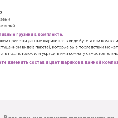
й
й
евый
цветный
ивные грузики в комплекте.
ем привезти данные шарики как в виде букета или компози
спущенном виде(в пакете), которые вы в последствии может
ить под потолок или украсить ими комнату самостоятельно
те изменить состав и цвет шариков в данной компо