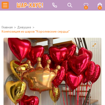
0
0
Главная
Девушке
Композиция из шаров "Королевские сердца"