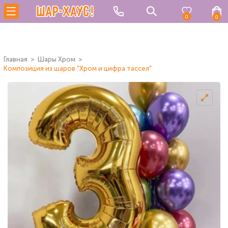
0
0
Главная
Шары Хром
Композиция из шаров "Хром и цифра тассел"