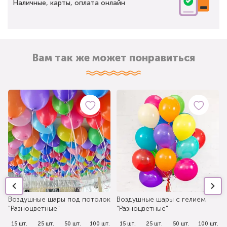
Наличные, карты, оплата онлайн
Вам так же может понравиться
Воздушные шары под потолок
Воздушные шары с гелием
"Разноцветные"
"Разноцветные"
.
15 шт.
25 шт.
50 шт.
100 шт.
15 шт.
25 шт.
50 шт.
100 шт.