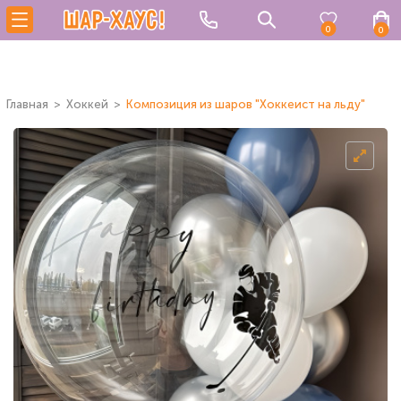
0
0
Главная
Хоккей
Композиция из шаров "Хоккеист на льду"