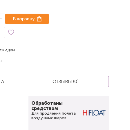
В корзину
к
скидки:
з
ТА
ОТЗЫВЫ (0)
Обработаны
средством
Для продления полета
воздушных шаров