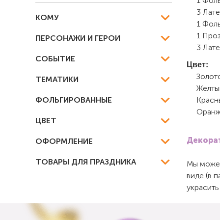
1 Фоль
3 Лате
КОМУ
1 Фол
1 Проз
ПЕРСОНАЖИ И ГЕРОИ
3 Лат
СОБЫТИЕ
Цвет:
Золот
ТЕМАТИКИ
Желты
ФОЛЬГИРОВАННЫЕ
Красн
Оранж
ЦВЕТ
Декорат
ОФОРМЛЕНИЕ
ТОВАРЫ ДЛЯ ПРАЗДНИКА
Мы можем
виде (в 
украсить