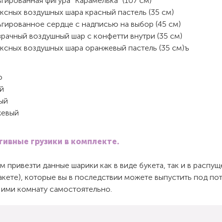
гированная фигура "Карамелька" (107 см)
ксных воздушных шара красный пастель (35 см)
ьгированное сердце с надписью на выбор (45 см)
рачный воздушный шар с конфетти внутри (35 см)
ексных воздушных шара оранжевый пастель (35 см)ъ
о
й
ый
евый
ивные грузики в комплекте.
 привезти данные шарики как в виде букета, так и в распу
пакете), которые вы в последствии можете выпустить под по
 ими комнату самостоятельно.