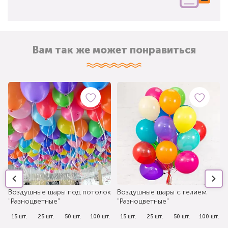
Вам так же может понравиться
Воздушные шары под потолок
Воздушные шары с гелием
"Разноцветные"
"Разноцветные"
.
15 шт.
25 шт.
50 шт.
100 шт.
15 шт.
25 шт.
50 шт.
100 шт.