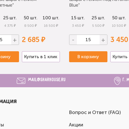
етные"
Blue"
25 шт.
50 шт.
100 шт.
15 шт.
25 шт.
50 шт.
4 375 ₽
8 500 ₽
16 500 ₽
3 450 ₽
5 500 ₽
10 500 ₽
2 685 ₽
3 450
+
-
+
рзину
Купить в 1 клик
В корзину
Купить 
mail@sharhouse.ru
г. 
МАЦИЯ
Вопрос и Ответ (FAQ)
ты
Акции